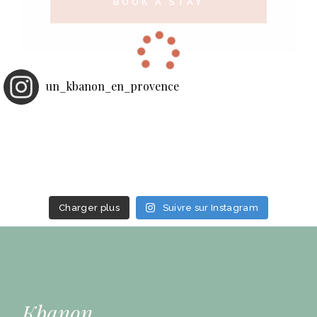
BOOK A STAY
un_kbanon_en_provence
Charger plus
Suivre sur Instagram
Kbanon