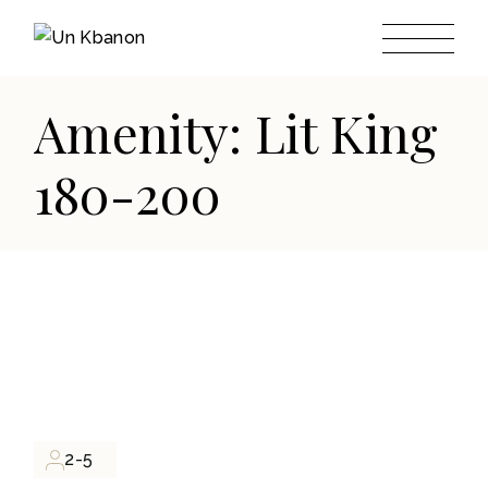
Skip
to
the
content
Amenity: Lit King
180-200
2-5